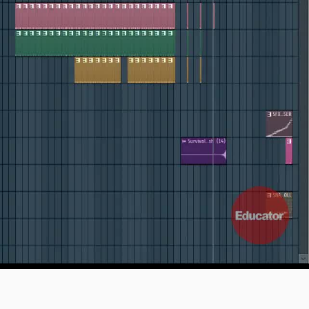
1x
-:--